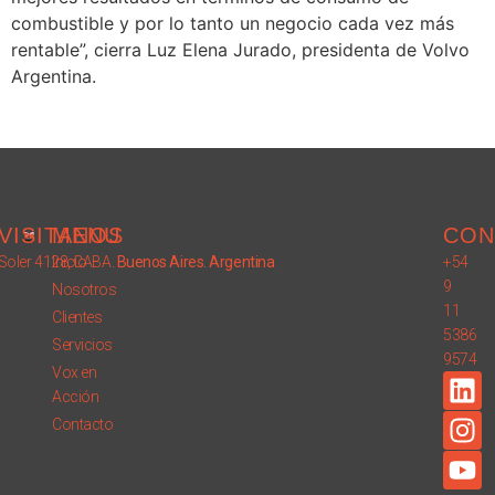
combustible y por lo tanto un negocio cada vez más
rentable”, cierra Luz Elena Jurado, presidenta de Volvo
Argentina.
VISITANOS
MENU
CON
Soler 4128, CABA.
Inicio
Buenos Aires. Argentina
+54
9
Nosotros
11
Clientes
5386
Servicios
9574
Vox en
Acción
Contacto