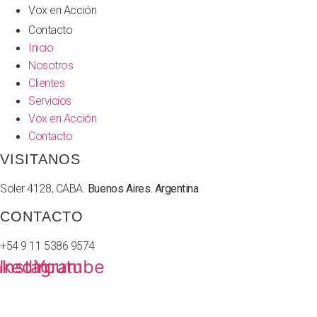
Vox en Acción
Contacto
Inicio
Nosotros
Clientes
Servicios
Vox en Acción
Contacto
VISITANOS
Soler 4128, CABA.
Buenos Aires. Argentina
CONTACTO
+54 9 11 5386 9574
nkedin
Instagram
Youtube
© 2026 Vox Estrat