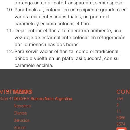
obtenga un color café transparente, semi espeso.
Para finalizar, colocar en un recipiente grande o en
varios recipientes individuales, un poco del
caramelo y encima colocar el flan.
Dejar enfriar el flan a temperatura ambiente, una
vez deje de estar caliente colocar en refrigeración
por lo menos unas dos horas.
Para servir vaciar el flan tal como el tradicional,
dándolo vuelta en un plato, así quedará, con su
caramelo encima.
VISITANOS
MENU
CON
Soler 4128, CABA.
Inicio
Buenos Aires. Argentina
+54
9
Nosotros
11
Clientes
5386
Servicios
9574
Vox en