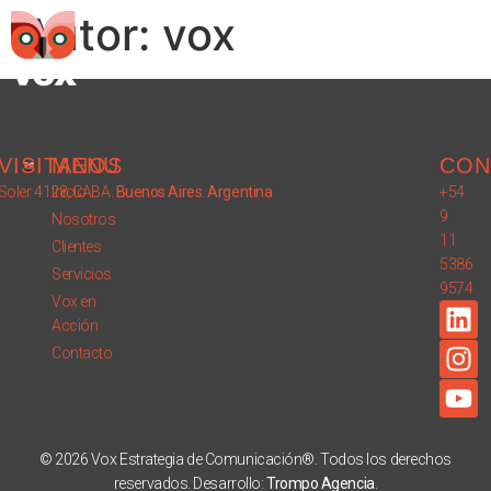
Autor:
vox
VISITANOS
MENU
CON
Soler 4128, CABA.
Inicio
Buenos Aires. Argentina
+54
9
Nosotros
11
Clientes
5386
Servicios
9574
Vox en
Acción
Contacto
© 2026 Vox Estrategia de Comunicación®. Todos los derechos
reservados. Desarrollo:
Trompo Agencia
.