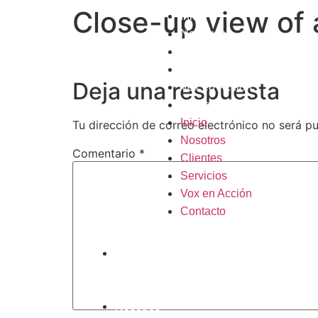
Close-up view of 
Inicio
Nosotros
Clientes
Servicios
Deja una respuesta
Vox en Acción
Contacto
Inicio
Tu dirección de correo electrónico no será pu
Nosotros
Comentario
*
Clientes
Servicios
Vox en Acción
Contacto
Inicio
Nosotros