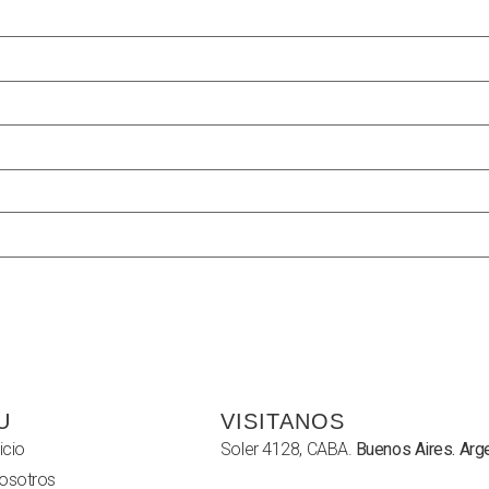
U
VISITANOS
icio
Soler 4128, CABA.
Buenos Aires. Arg
osotros