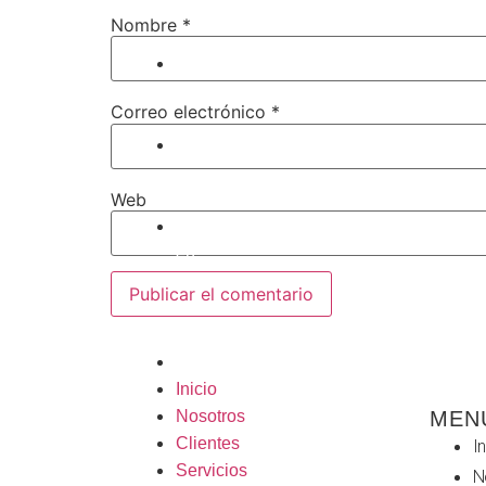
Nombre
*
Clientes
Correo electrónico
*
Servicios
Web
Vox
en
Acción
Contacto
Inicio
MEN
Nosotros
Clientes
In
Servicios
N