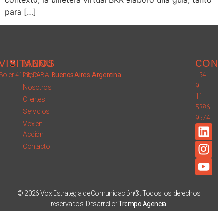
contexto, la billetera virtual BKR elaboró una guía, tanto
para […]
VISITANOS
MENU
CON
Soler 4128, CABA.
Inicio
Buenos Aires. Argentina
+54
9
Nosotros
11
Clientes
5386
Servicios
9574
Vox en
Acción
Contacto
© 2026 Vox Estrategia de Comunicación®. Todos los derechos
reservados. Desarrollo:
Trompo Agencia
.