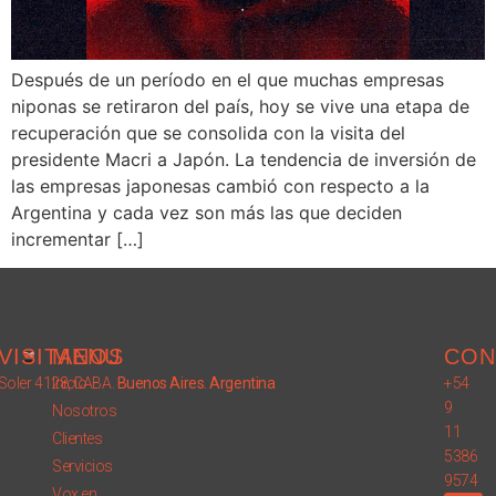
Después de un período en el que muchas empresas
niponas se retiraron del país, hoy se vive una etapa de
recuperación que se consolida con la visita del
presidente Macri a Japón. La tendencia de inversión de
las empresas japonesas cambió con respecto a la
Argentina y cada vez son más las que deciden
incrementar […]
VISITANOS
MENU
CON
Soler 4128, CABA.
Inicio
Buenos Aires. Argentina
+54
9
Nosotros
11
Clientes
5386
Servicios
9574
Vox en