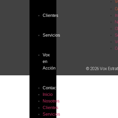
V
C
In
Clientes
N
C
S
Servicios
V
C
Vox
en
Acción
© 2026 Vox Estrat
Contacto
Inicio
Nosotros
Clientes
Servicios