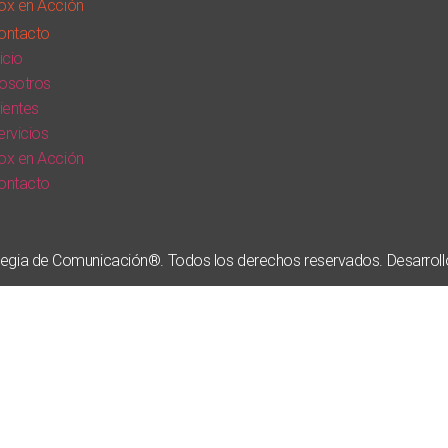
ox en Acción
ontacto
icio
osotros
lientes
ervicios
ox en Acción
ontacto
egia de Comunicación®. Todos los derechos reservados. Desarroll