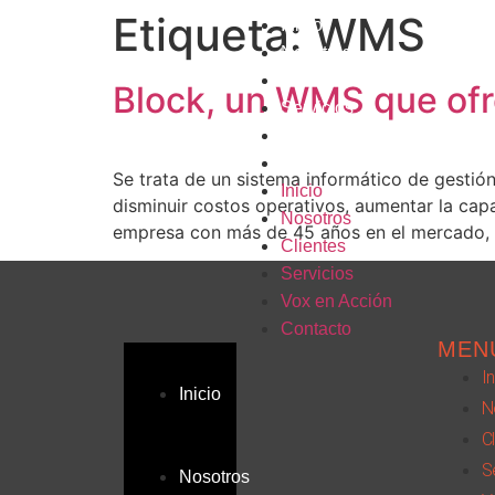
Etiqueta:
WMS
Inicio
Nosotros
Clientes
Block, un WMS que ofre
Servicios
Vox en Acción
Contacto
Se trata de un sistema informático de gestió
Inicio
disminuir costos operativos, aumentar la cap
Nosotros
empresa con más de 45 años en el mercado,
Clientes
Servicios
Vox en Acción
Contacto
MEN
In
Inicio
N
C
S
Nosotros