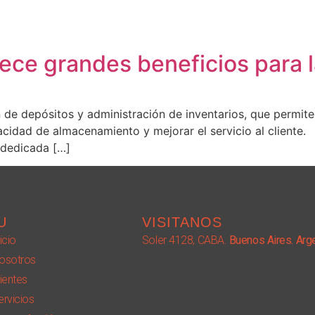
ce grandes beneficios para la
n de depósitos y administración de inventarios, que permite
acidad de almacenamiento y mejorar el servicio al cliente
 dedicada […]
U
VISITANOS
icio
Soler 4128, CABA.
Buenos Aires. Arg
osotros
lientes
ervicios