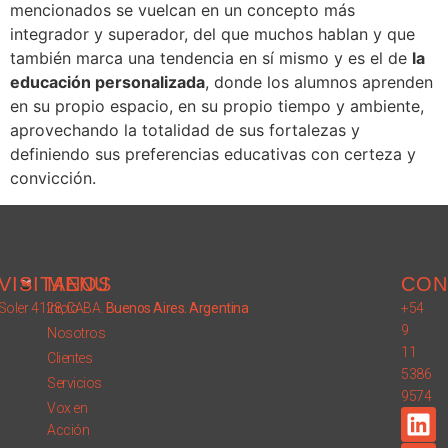
mencionados se vuelcan en un concepto más
integrador y superador, del que muchos hablan y que
también marca una tendencia en sí mismo y es el de
la
educaci
ó
n personalizada
, donde los alumnos aprenden
en su propio espacio, en su propio tiempo y ambiente,
aprovechando la totalidad de sus fortalezas y
definiendo sus preferencias educativas con certeza y
convicción.
VISITANOS
MENU
CON
Soler 4128, CABA.
Inicio
Buenos Aires. Argentina
+54
9
Nosotros
11
Clientes
5386
Servicios
9574
Vox en
Acción